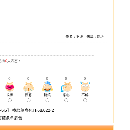
作者：不详 来源：网络
已有
0
人表态：
0
0
0
0
0
很棒
愤怒
搞笑
恶心
不解
lo】 横款单肩包Thotb022-2
钉链条单肩包