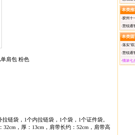
本类推
·
胶州十
佳绩
·
慧锐通
本类固
·
落实“双
季运动
·
慧锐通
单肩包 粉色
·
情浓七
外拉链袋，1个内拉链袋，1个袋，1个证件袋。
32cm，厚：13cm，肩带长约：52cm，肩带高