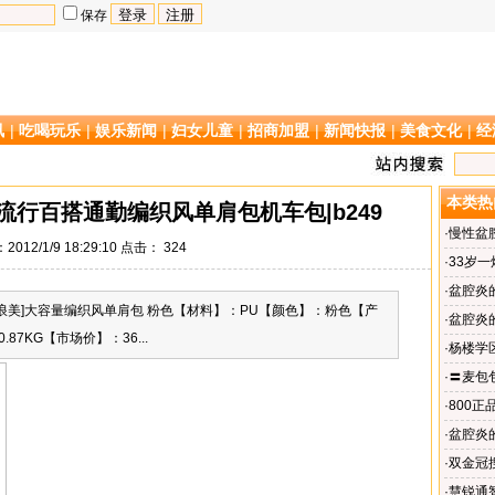
保存
讯
|
吃喝玩乐
|
娱乐新闻
|
妇女儿童
|
招商加盟
|
新闻快报
|
美食文化
|
经
本类热
行百搭通勤编织风单肩包机车包|b249
·
慢性盆
012/1/9 18:29:10 点击：
324
·
33岁
下妻儿
·
盆腔炎
浪美]大容量编织风单肩包 粉色【材料】：PU【颜色】：粉色【产
·
盆腔炎
7KG【市场价】：36...
·
杨楼学
·
〓麦包
包机车包|
·
800正
包Thotb
·
盆腔炎
·
双金冠
·
慧锐通