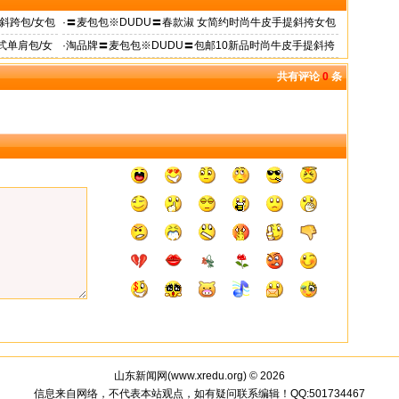
斜跨包/女包
·
〓麦包包※DUDU〓春款淑 女简约时尚牛皮手提斜挎女包
预售|gRdK
式单肩包/女
·
淘品牌〓麦包包※DUDU〓包邮10新品时尚牛皮手提斜挎
女包两用包
共有评论
0
条
山东新闻网(
www.xredu.org
) © 2026
信息来自网络，不代表本站观点，如有疑问联系编辑！QQ:501734467