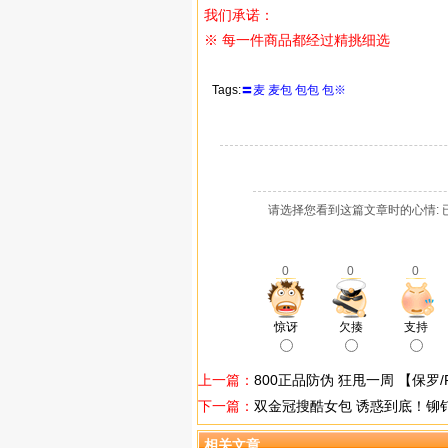
我们承诺：
※ 每一件商品都经过精挑细选
Tags:
〓麦
麦包
包包
包※
请选择您看到这篇文章时的心情: 
0
0
0
惊讶
欠揍
支持
上一篇：
800正品防伪 狂甩一周 【保罗/Po
下一篇：
双金冠搜酷女包 诱惑到底！铆
相关文章