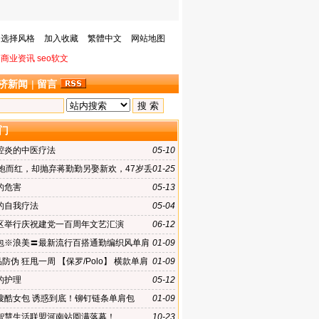
选择风格
加入收藏
繁體中文
网站地图
商业资讯
seo软文
济新闻
|
留言
门
腔炎的中医疗法
05-10
一炮而红，却抛弃蒋勤勤另娶新欢，47岁丢
01-25
去世
的危害
05-13
的自我疗法
05-04
区举行庆祝建党一百周年文艺汇演
06-12
包※浪美〓最新流行百搭通勤编织风单肩
01-09
b249
品防伪 狂甩一周 【保罗/Polo】 横款单肩
01-09
022-2
的护理
05-12
搜酷女包 诱惑到底！铆钉链条单肩包
01-09
智慧生活联盟河南站圆满落幕！
10-23