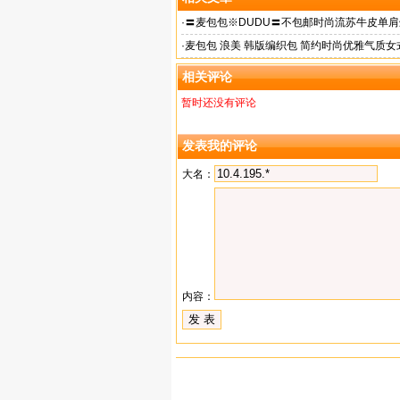
·
〓麦包包※DUDU〓不包邮时尚流苏牛皮单肩
预售|gReR
·
麦包包 浪美 韩版编织包 简约时尚优雅气质女
包
相关评论
暂时还没有评论
发表我的评论
大名：
内容：