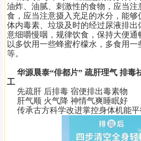
油炸、油腻、刺激性的食物，应当注
食，应当注意摄入充足的水分，能够
体内毒素、垃圾及时的经过尿液排出
意细嚼慢咽，规律饮食，保持大便通
以多饮用一些蜂蜜柠檬水，多食用一
等。
华源晨泰“俳都片” 疏肝理气 排
工
先疏肝 后排毒 宿便排出毒素物
肝气顺 火气降 神情气爽睡眠好
传承古方科学改进掌控身体机能平