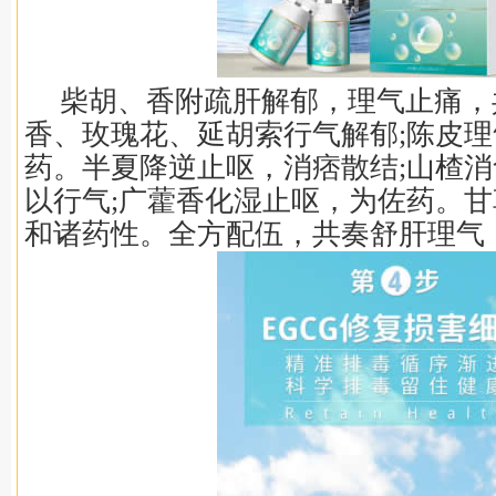
柴胡、香附疏肝解郁，理气止痛，
香、玫瑰花、延胡索行气解郁;陈皮
药。半夏降逆止呕，消痞散结;山楂消
以行气;广藿香化湿止呕，为佐药。
和诸药性。全方配伍，共奏舒肝理气