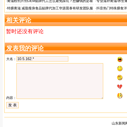
格
业
·
膏滋粉剂片剂OEM贴牌代工怎么避免踩坑？想赚钱的必看
·
专业滋补膏滋/养生膏
·
特膳膏滋 减脂瘦身食品贴牌代加工华源晨泰有研发团队服
·
抖音热门特殊膳食洋
务商
牌加工
相关评论
暂时还没有评论
发表我的评论
大名：
内容：
山东新闻网