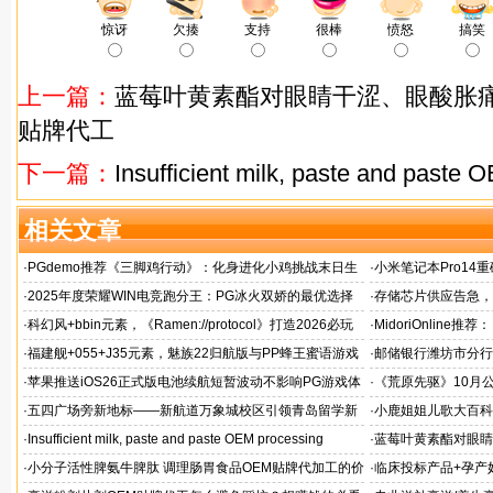
惊讶
欠揍
支持
很棒
愤怒
搞笑
上一篇：
蓝莓叶黄素酯对眼睛干涩、眼酸胀痛
贴牌代工
下一篇：
Insufficient milk, paste and paste
相关文章
·
PGdemo推荐《三脚鸡行动》：化身进化小鸡挑战末日生
·
小米笔记本Pro14重
存射击
帧游戏表现
·
2025年度荣耀WIN电竞跑分王：PG冰火双娇的最优选择
·
存储芯片供应告急，麒
题！
·
科幻风+bbin元素，《Ramen://protocol》打造2026必玩
·
MidoriOnlin
的都市拉面店
章
·
福建舰+055+J35元素，魅族22归航版与PP蜂王蜜语游戏
·
邮储银行潍坊市分行
同台
·
苹果推送iOS26正式版电池续航短暂波动不影响PG游戏体
·
《荒原先驱》10月
验
来袭
·
五四广场旁新地标——新航道万象城校区引领青岛留学新
·
小鹿姐姐儿歌大百科
风向
·
Insufficient milk, paste and paste OEM processing
·
蓝莓叶黄素酯对眼睛
牌代工
·
小分子活性脾氨牛脾肽 调理肠胃食品OEM贴牌代加工的价
·
临床投标产品+孕产