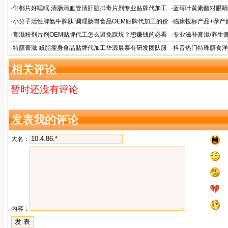
·
俳都片好睡眠 清肠清血管清肝脏排毒片剂专业贴牌代加工
·
蓝莓叶黄素酯对眼睛
牌代工
·
小分子活性脾氨牛脾肽 调理肠胃食品OEM贴牌代加工的价
·
临床投标产品+孕产
格
业
·
膏滋粉剂片剂OEM贴牌代工怎么避免踩坑？想赚钱的必看
·
专业滋补膏滋/养生膏
·
特膳膏滋 减脂瘦身食品贴牌代加工华源晨泰有研发团队服
·
抖音热门特殊膳食洋
务商
牌加工
相关评论
暂时还没有评论
发表我的评论
大名：
内容：