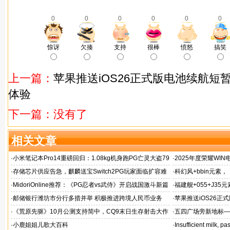
0
0
0
0
0
0
惊讶
欠揍
支持
很棒
愤怒
搞笑
上一篇：
苹果推送iOS26正式版电池续航短
体验
下一篇：没有了
相关文章
·
小米笔记本Pro14重磅回归：1.08kg机身跑PG亡灵大盗79
·
2025年度荣耀WI
帧游戏表现
·
存储芯片供应告急，麒麟送宝Switch2PG玩家面临扩容难
·
科幻风+bbin元素，《R
题！
的都市拉面店
·
MidoriOnline推荐：《PG忍者vs武侍》开启战国激斗新篇
·
福建舰+055+J3
章
同台
·
邮储银行潍坊市分行多措并举 积极推进跨境人民币业务
·
苹果推送iOS26
验
·
《荒原先驱》10月公测支持简中，CQ9末日生存射击大作
·
五四广场旁新地标—
来袭
风向
·
小鹿姐姐儿歌大百科
·
Insufficient milk, 