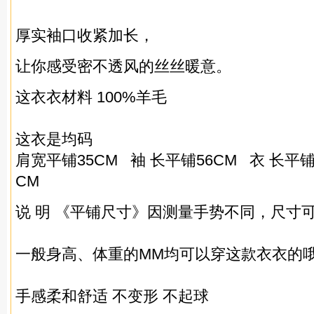
厚实袖口收紧加长，
让你感受密不透风的丝丝暖意。
这衣衣材料 100%羊毛
这衣是均码
肩宽平铺35CM 袖 长平铺56CM 衣 长平铺
CM
说 明 《平铺尺寸》因测量手势不同，尺寸可
一般身高、体重的MM均可以穿这款衣衣的哦
手感柔和舒适 不变形 不起球