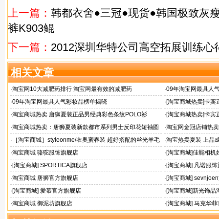
上一篇：
韩都衣舍●三冠●现货●韩国极致灰
裤K903鲲
下一篇：
2012深圳华特公司高空拓展训练心
相关文章
·
淘宝网10大减肥药排行 淘宝网最有效的减肥药
·
09年淘宝网最具人
·
09年淘宝网最具人气彩妆品榜单揭晓
·
[淘宝商城热卖]卡宾正
0203004原269
·
淘宝商城热卖 唐狮夏装正品男经典彩色条纹POLO衫
·
[淘宝商城热卖]卡宾
30303005
·
淘宝商城热卖：唐狮夏装新款都市系列男士反印花短袖圆
·
淘宝网金冠店铺热卖 
领T恤
·
［淘宝商城］styleonme/衣奥蜜春装 超好搭配的丝光羊毛
·
淘宝热卖夏装 上品
百搭小开衫189/配胸花
丝连衣裙
·
淘宝商城 骆驼服饰旗舰店
·
[淘宝商城]佳能相机
·
[淘宝商城] SPORTICA旗舰店
·
[淘宝商城] 凡诺服
·
淘宝商城 唐狮官方旗舰店
·
[淘宝商城] sevnjo
·
[淘宝商城] 爱慕官方旗舰店
·
[淘宝商城]新光饰品
·
淘宝商城 御泥坊旗舰店
·
[淘宝商城] 马克华