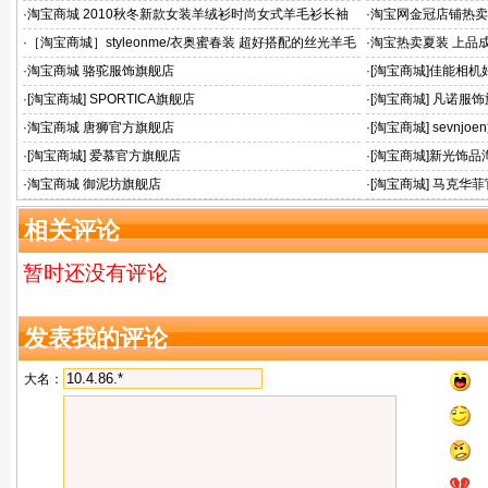
30303005
领T恤
·
淘宝商城 2010秋冬新款女装羊绒衫时尚女式羊毛衫长袖
·
淘宝网金冠店铺热卖 
高领毛衣加厚
·
［淘宝商城］styleonme/衣奥蜜春装 超好搭配的丝光羊毛
·
淘宝热卖夏装 上品
百搭小开衫189/配胸花
丝连衣裙
·
淘宝商城 骆驼服饰旗舰店
·
[淘宝商城]佳能相机
·
[淘宝商城] SPORTICA旗舰店
·
[淘宝商城] 凡诺服
·
淘宝商城 唐狮官方旗舰店
·
[淘宝商城] sevnjo
·
[淘宝商城] 爱慕官方旗舰店
·
[淘宝商城]新光饰品
·
淘宝商城 御泥坊旗舰店
·
[淘宝商城] 马克华
相关评论
暂时还没有评论
发表我的评论
大名：