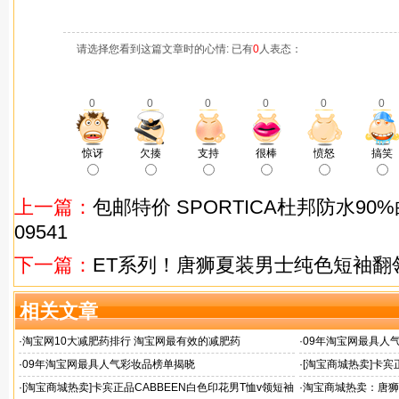
请选择您看到这篇文章时的心情: 已有
0
人表态：
0
0
0
0
0
0
惊讶
欠揍
支持
很棒
愤怒
搞笑
上一篇：
包邮特价 SPORTICA杜邦防水90
09541
下一篇：
ET系列！唐狮夏装男士纯色短袖翻领
相关文章
·
淘宝网10大减肥药排行 淘宝网最有效的减肥药
·
09年淘宝网最具人
·
09年淘宝网最具人气彩妆品榜单揭晓
·
[淘宝商城热卖]卡宾正
0203004原269
·
[淘宝商城热卖]卡宾正品CABBEEN白色印花男T恤v领短袖
·
淘宝商城热卖：唐狮