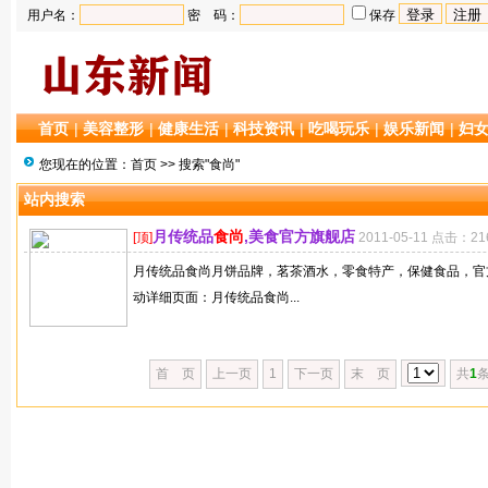
用户名：
密 码：
保存
首页
|
美容整形
|
健康生活
|
科技资讯
|
吃喝玩乐
|
娱乐新闻
|
妇
您现在的位置：
首页
>> 搜索"食尚"
站内搜索
月传统品
食尚
,美食官方旗舰店
[顶]
2011-05-11 点击：21
月传统品食尚月饼品牌，茗茶酒水，零食特产，保健食品，官方
动详细页面：月传统品食尚...
首 页
上一页
1
下一页
末 页
共
1
条