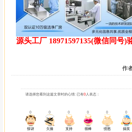
源头工厂 18971597135(微信同
作
请选择您看到这篇文章时的心情: 已有
0
人表态：
0
0
0
0
0
0
惊讶
欠揍
支持
很棒
愤怒
搞笑