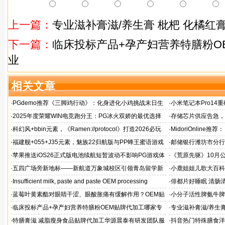
上一篇：
专业滋补膏滋/养生膏 枇杷 化橘红
下一篇：
临床投标产品+孕产妇营养特膳粉O
业
相关文章
·
PGdemo推荐《三脚鸡行动》：化身进化小鸡挑战末日生
·
小米笔记本Pro14重
存射击
帧游戏表现
·
2025年度荣耀WIN电竞跑分王：PG冰火双娇的最优选择
·
存储芯片供应告急，麒
题！
·
科幻风+bbin元素，《Ramen://protocol》打造2026必玩
·
MidoriOnlin
的都市拉面店
章
·
福建舰+055+J35元素，魅族22归航版与PP蜂王蜜语游戏
·
邮储银行潍坊市分行
同台
·
苹果推送iOS26正式版电池续航短暂波动不影响PG游戏体
·
《荒原先驱》10月
验
来袭
·
五四广场旁新地标——新航道万象城校区引领青岛留学新
·
小鹿姐姐儿歌大百科
风向
·
Insufficient milk, paste and paste OEM processing
·
俳都片好睡眠 清肠
·
蓝莓叶黄素酯对眼睛干涩、眼酸胀痛有缓解作用？OEM贴
·
小分子活性脾氨牛脾
牌代工
格
·
临床投标产品+孕产妇营养特膳粉OEM贴牌代加工哪家专
·
专业滋补膏滋/养生膏
业
·
特膳膏滋 减脂瘦身食品贴牌代加工华源晨泰有研发团队服
·
抖音热门特殊膳食洋