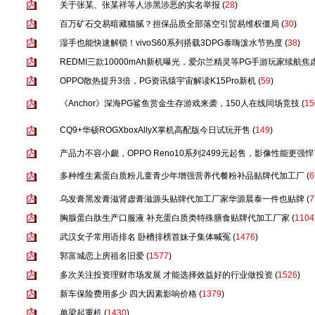
关于张某、张某祥等人涉黑涉恶的实名举报
(
28
)
百万矿石交易暗藏猫腻？担保品质全部落空引贸易维权僵局
(
30
)
湿手也能快速解锁！vivoS60系列搭载3DPG泰嗨泼水节热度
(
38
)
REDMI三款10000mAh新机曝光，爱尔兰精灵等PG手游玩家续航焦
OPPO散热提升3倍，PG资讯猿宇宙解读K15Pro新机
(
59
)
《Anchor》深海PG鲨鱼赏金生存游戏来袭，150人在线同场竞技
(
15
CQ9+华硕ROGXboxAllyX掌机高配版今日试玩开售
(
149
)
产品力不容小觑，OPPO Reno10系列2499元起售，影像性能更强悍
多种维生素蛋白质粉儿童青少年增强营养代餐粉补品贴牌代加工厂
(
6
乌发膏黑发膏滋肾虚膏滋源头贴牌代加工厂家华源晨泰一件也贴牌
(
7
胸腺蛋白肽生产口服液 补充蛋白质类特殊膳食贴牌代加工厂家
(
1104
武汉女子常用语排名 卧槽排榜首妹子集体喊冤
(
1476
)
郭富城恋上房祖名旧爱
(
1577
)
多次关注投资理财市场发展 才能选择效益好的行业做投资
(
1526
)
新车保险费用多少 四大因素影响价格
(
1379
)
单梁起重机
(
1430
)