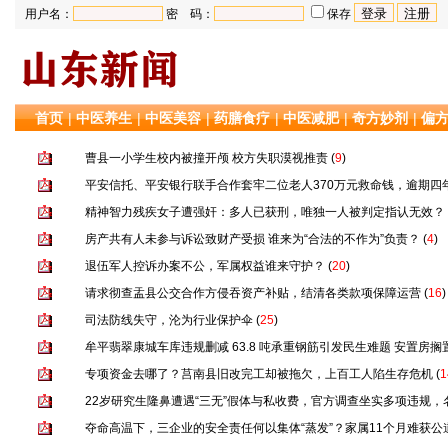
用户名：
密 码：
保存
首页
|
中医养生
|
中医美容
|
药膳食疗
|
中医减肥
|
奇方妙剂
|
偏
曹县一小学生校内被撞开颅 校方失职漠视推责
(
9
)
平安信托、平安银行联手合作套牢二位老人370万元救命钱，逾期四
精神智力残疾女子遭强奸：多人已获刑，唯独一人被判定指认无效？
房产共有人未参与诉讼致财产受损 谁来为“合法的不作为”负责？
(
4
)
退伍军人控诉办案不公，军属权益谁来守护？
(
20
)
请求彻查盂县公交合作方侵吞资产补贴，结清各类款项保障运营
(
16
)
司法防线失守，沦为行业保护伞
(
25
)
牟平翡翠康城车库违规删减 63.8 吨承重钢筋引发民生难题 安置房搁
专项资金去哪了？莒南县旧改完工却被拖欠，上百工人陷生存危机
(
1
22岁研究生隆鼻遭遇“三无”假体与私收费，官方调查坐实多项违规
夺命高温下，三企业的安全责任何以集体“蒸发”？家属11个月难获公