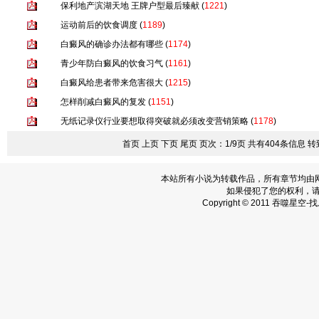
保利地产滨湖天地 王牌户型最后臻献
(
1221
)
运动前后的饮食调度
(
1189
)
白癜风的确诊办法都有哪些
(
1174
)
青少年防白癜风的饮食习气
(
1161
)
白癜风给患者带来危害很大
(
1215
)
怎样削减白癜风的复发
(
1151
)
无纸记录仪行业要想取得突破就必须改变营销策略
(
1178
)
首页 上页
下页
尾页
页次：1/9页 共有404条信息 转
本站所有小说为转载作品，所有章节均由
如果侵犯了您的权利，
Copyright © 2011 吞噬星