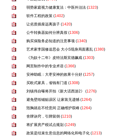
弱势家庭视力健康复法：中医外治法
(
1323
)
软件工程的政策
(
1402
)
让劣质插座远离孩子
(
1420
)
公牛转换器如何分辨真假
(
1306
)
购买保险务必知道的注意事项
(
1340
)
艺术家李国修追思会 大小S现身局面紊乱
(
1380
)
《为奴十二年》皮特法斯宾德飙戏
(
1303
)
网页制作中的专业术语
(
1366
)
安神助眠：大枣安神的效果十分好
(
1257
)
买欧式家具，省钱有门道
(
1308
)
刘镇伟自曝将开拍《新大话西游2》
(
1276
)
避免壁纸铺贴误区 让家装无遗憾
(
1264
)
毁胸就在不经意间 正确维护双峰
(
1264
)
舍牌诀窍，引牌留倒
(
1210
)
将扩展房产税试点规划
(
1249
)
政策是结束生意信息的网络化和电子化
(
1213
)