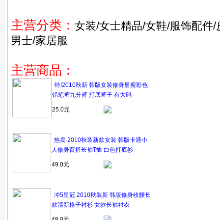
主营分类：
女装
/女士精品/女鞋/服饰配件/
男士/家居服
主营商品：
特!2010秋新 韩版女装修身显瘦彩色
铅笔裤九分裤 打底裤子 有大码
25.0元
热卖 2010秋装新款女装 韩版卡通小
人修身百搭长袖T恤 白色打底衫
49.0元
冲5皇冠 2010秋装新 韩版修身收腰长
款清新格子衬衫 女款长袖衬衣
48.0元