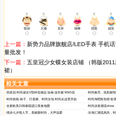
0
0
0
0
0
0
惊讶
欠揍
支持
很棒
愤怒
搞笑
上一篇：
新势力品牌旗舰店/LED手表 手机话
量批发！
下一篇：
五皇冠少女蝶女装店铺 （韩版201
裙）
相关文章
·
四皇冠 时尚淑女V型碎花领边 短袖 连衣裙 9065花
·
时尚换壳，炫彩丽智 多
·
时尚前线-袜子、打底裤、时尚女包 时尚从这里开始
·
时尚淘吧鞋包馆 欧
·
全新欧美日韩泰国进口美食地图
·
时尚泳装潮流show
·
情浓七夕情人节，美丽新时尚，大声说爱
·
乐淘汇潮流风尚，时