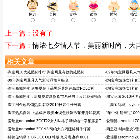
惊讶
欠揍
支持
很棒
愤怒
搞笑
上一篇：没有了
下一篇：
情浓七夕情人节，美丽新时尚，大
相关文章
·
淘宝网10大减肥药排行 淘宝网最有效的减肥药
·
09年淘宝网最具人
·
09年淘宝网最具人气彩妆品榜单揭晓
·
[淘宝商城热卖]卡宾正
0203004原269
·
淘宝商城热卖 唐狮夏装正品男经典彩色条纹POLO衫
·
[淘宝商城热卖]卡宾
30303005
·
淘宝商城热卖：唐狮夏装新款都市系列男士反印花短袖圆
·
淘宝商城 2010
领T恤
高领毛衣加厚
·
淘宝网金冠店铺热卖 韩版2010秋装牛仔外套
·
［淘宝商城］style
百搭小开衫189/配胸
·
淘宝热卖夏装 上品成衣.欧美◆调色妖娆*V领开身印花真
·
“年中促 销量过100
丝连衣裙
裤/中裤
·
爱瑞曼aeromind ZC0T22女人味格子蝴蝶结一字领露肩T
·
爱瑞曼aeromind 
恤
带三件套
·
爱瑞曼aeromind ZC0N3/简约大方阔腿棉料牛仔裤
·
四皇冠 时尚淑女V型碎
·
特价促销哟！ BROCCOLI 韩版 九分卷边裤 8001
·
爱瑞曼aeromind 