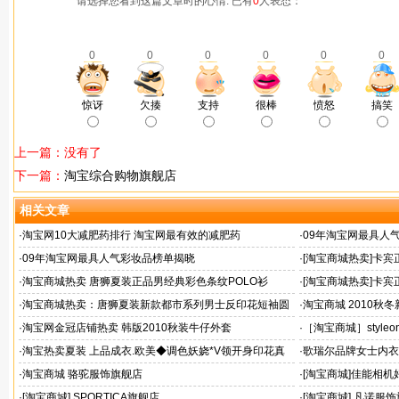
请选择您看到这篇文章时的心情: 已有
0
人表态：
0
0
0
0
0
0
惊讶
欠揍
支持
很棒
愤怒
搞笑
上一篇：没有了
下一篇：
淘宝综合购物旗舰店
相关文章
·
淘宝网10大减肥药排行 淘宝网最有效的减肥药
·
09年淘宝网最具人
·
09年淘宝网最具人气彩妆品榜单揭晓
·
[淘宝商城热卖]卡宾正
0203004原269
·
淘宝商城热卖 唐狮夏装正品男经典彩色条纹POLO衫
·
[淘宝商城热卖]卡宾
30303005
·
淘宝商城热卖：唐狮夏装新款都市系列男士反印花短袖圆
·
淘宝商城 2010
领T恤
高领毛衣加厚
·
淘宝网金冠店铺热卖 韩版2010秋装牛仔外套
·
［淘宝商城］style
百搭小开衫189/配胸
·
淘宝热卖夏装 上品成衣.欧美◆调色妖娆*V领开身印花真
·
歌瑞尔品牌女士内衣
丝连衣裙
拢文胸
·
淘宝商城 骆驼服饰旗舰店
·
[淘宝商城]佳能相机
·
[淘宝商城] SPORTICA旗舰店
·
[淘宝商城] 凡诺服