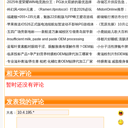
存射击
帧游戏表现
·
2025年度荣耀WIN电竞跑分王：PG冰火双娇的最优选择
·
存储芯片供应告急，麒
题！
·
科幻风+bbin元素，《Ramen://protocol》打造2026必玩
·
MidoriOnlin
的都市拉面店
章
·
福建舰+055+J35元素，魅族22归航版与PP蜂王蜜语游戏
·
邮储银行潍坊市分行
同台
·
苹果推送iOS26正式版电池续航短暂波动不影响PG游戏体
·
《荒原先驱》10月
验
来袭
·
五四广场旁新地标——新航道万象城校区引领青岛留学新
·
小鹿姐姐儿歌大百科
风向
·
Insufficient milk, paste and paste OEM processing
·
俳都片好睡眠 清肠
·
蓝莓叶黄素酯对眼睛干涩、眼酸胀痛有缓解作用？OEM贴
·
小分子活性脾氨牛脾
牌代工
格
·
临床投标产品+孕产妇营养特膳粉OEM贴牌代加工哪家专
·
膏滋粉剂片剂OEM
业
·
专业滋补膏滋/养生膏 枇杷 化橘红膏OEM贴牌代加工厂家
·
特膳膏滋 减脂瘦身
务商
相关评论
暂时还没有评论
发表我的评论
大名：