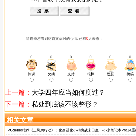
请选择您看到这篇文章时的心情: 已有
0
人表态：
0
0
0
0
0
0
惊讶
欠揍
支持
很棒
愤怒
搞笑
上一篇：
大学四年应当如何度过？
下一篇：
私处到底该不该整形？
相关文章
·
PGdemo推荐《三脚鸡行动》：化身进化小鸡挑战末日生
·
小米笔记本Pro14重