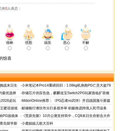
已有
0
人表态：
0
0
0
0
0
很棒
愤怒
搞笑
恶心
不解
在的惊喜
鸡挑战末日生
·
小米笔记本Pro14重磅回归：1.08kg机身跑PG亡灵大盗79
帧游戏表现
娇的最优选择
·
存储芯片供应告急，麒麟送宝Switch2PG玩家面临扩容难
题！
造2026必玩
·
MidoriOnline推荐：《PG忍者vs武侍》开启战国激斗新篇
章
蜂王蜜语游戏
·
邮储银行潍坊市分行多措并举 积极推进跨境人民币业务
响PG游戏体
·
《荒原先驱》10月公测支持简中，CQ9末日生存射击大作
来袭
青岛留学新
·
小鹿姐姐儿歌大百科