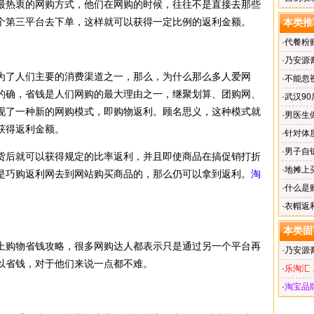
最热衷的网购方式，他们在网购的时候，往往不是直接去那些
个第三平台去下单，这样就可以获得一定比例的返利金额。
本类推
·
代餐粉
·
乃安源膏
了人们主要的消费渠道之一，那么，为什么那么多人爱网
厂家首
·
不能忽
的确，省钱是人们网购的最大理由之一，继聚划算、
团购
网、
·
武汉9
现了一种新的网购模式，即购物返利。顾名思义，这种模式就
·
男医生
获得返利金额。
·
针对体
·
男子自
后就可以获得规定的比率返利，并且即使商品在搞促销打折
·
地摊上
是巧购返利网去到网站购买商品的，那么仍可以拿到返利。
淘
·
什么是
·
衣帽返
本类固
上购物省钱攻略，很多网购达人都表示只是通过另一个平台再
·
乃安源膏
以省钱，对于他们来说一点都不难。
厂家首
·
乐淘汇
·
淘宝品