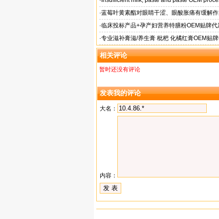
·
Insufficient milk, paste and paste OEM proc
·
蓝莓叶黄素酯对眼睛干涩、眼酸胀痛有缓解作
牌代工
·
临床投标产品+孕产妇营养特膳粉OEM贴牌代
业
·
专业滋补膏滋/养生膏 枇杷 化橘红膏OEM贴
相关评论
暂时还没有评论
发表我的评论
大名：
内容：