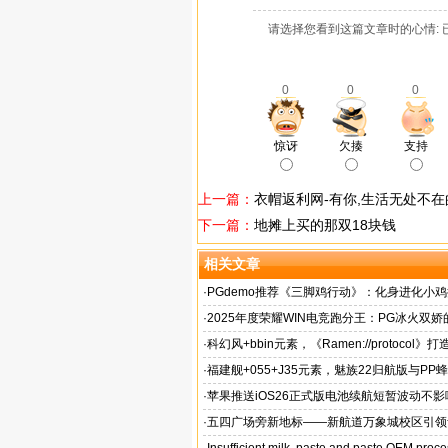
请选择您看到这篇文章时的心情: 
0
0
0
惊讶
欠揍
支持
上一篇：
衣帽返利网-有你,生活无处不
下一篇：
地摊上买的那双18块钱
相关文章
·
PGdemo推荐《三脚鸡行动》：化身进化小
存射击
·
2025年度荣耀WIN电竞跑分王：PG冰火双
·
科幻风+bbin元素，《Ramen://protocol》打
的都市拉面店
·
福建舰+055+J35元素，魅族22归航版与PP
同台
·
苹果推送iOS26正式版电池续航短暂波动不影
验
·
五四广场旁新地标——新航道万象城校区引领
风向