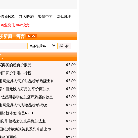
选择风格
加入收藏
繁體中文
网站地图
商业资讯
seo软文
济新闻
|
留言
门
买再买的经典护肤品
01-09
销口碑护手霜排行榜
01-09
淘宝网最具人气护肤品榜单热辣出炉
01-09
荐：百元以内好用的平价爽肤水
01-09
霜 敏感肌春季皮肤瘙痒刺痛的救星
01-09
淘宝网最具人气彩妆品榜单揭晓
01-09
奶新体验 谁是NO.1
01-09
皱眼霜 轻熟女的完美御肤法宝
01-09
1法国纪梵希焕颜美肌系列卓越上市
01-09
瑰淡斑面膜
05-03