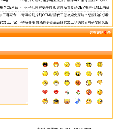
essing
·
俳都片好睡眠 清肠清血管清肝脏排毒片剂专业贴牌代加工
用？OEM贴
·
小分子活性脾氨牛脾肽 调理肠胃食品OEM贴牌代加工的价
格
加工哪家专
·
膏滋粉剂片剂OEM贴牌代工怎么避免踩坑？想赚钱的必看
牌代加工厂家
·
特膳膏滋 减脂瘦身食品贴牌代加工华源晨泰有研发团队服
务商
共有评论
0
条