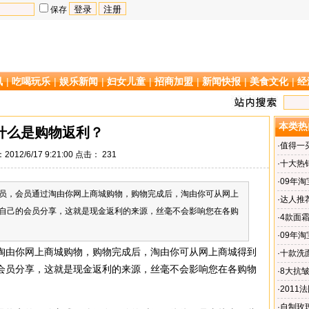
保存
讯
|
吃喝玩乐
|
娱乐新闻
|
妇女儿童
|
招商加盟
|
新闻快报
|
美食文化
|
经
本类热
什么是购物返利？
·
值得一
012/6/17 9:21:00 点击：
231
·
十大热
·
09年
员，会员通过淘由你网上商城购物，购物完成后，淘由你可从网上
·
达人推
自己的会员分享，这就是现金返利的来源，丝毫不会影响您在各购
·
4款面
·
09年
淘由你网上商城购物，购物完成后，淘由你可从网上商城得到
·
十款洗面
会员分享，这就是现金返利的来源，丝毫不会影响您在各购物
·
8大抗
·
201
·
自制玫