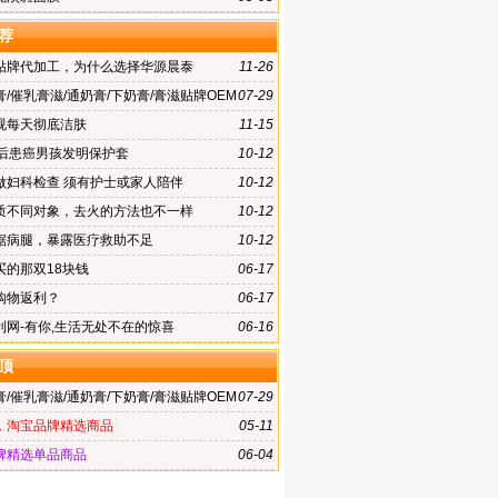
荐
贴牌代加工，为什么选择华源晨泰
11-26
/催乳膏滋/通奶膏/下奶膏/膏滋贴牌OEM
07-29
选华源晨泰
视每天彻底洁肤
11-15
0后患癌男孩发明保护套
10-12
做妇科检查 须有护士或家人陪伴
10-12
质不同对象，去火的方法也不一样
10-12
锯病腿，暴露医疗救助不足
10-12
买的那双18块钱
06-17
购物返利？
06-17
利网-有你,生活无处不在的惊喜
06-16
顶
/催乳膏滋/通奶膏/下奶膏/膏滋贴牌OEM
07-29
选华源晨泰
，淘宝品牌精选商品
05-11
牌精选单品商品
06-04