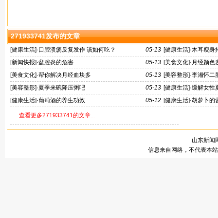
271933741发布的文章
[
健康生活
]·
口腔溃疡反复发作 该如何吃？
05-13
[
健康生活
]·
木耳瘦身排
[
新闻快报
]·
盆腔炎的危害
05-13
[
美食文化
]·
月经颜色
[
美食文化
]·
帮你解决月经血块多
05-13
[
美容整形
]·
李湘怀二
花肉
[
美容整形
]·
夏季来碗降压粥吧
05-13
[
健康生活
]·
缓解女性
[
健康生活
]·
葡萄酒的养生功效
05-12
[
健康生活
]·
胡萝卜的
查看更多271933741的文章...
山东新闻网
信息来自网络，不代表本站观