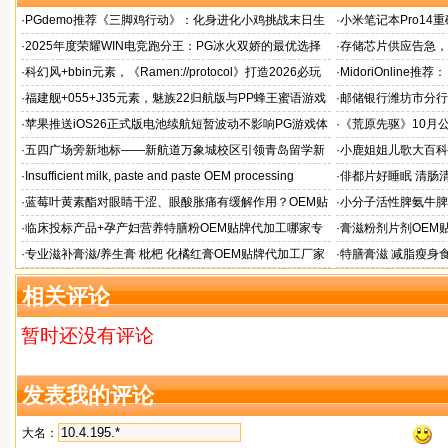
·
PGdemo推荐《三脚鸡行动》：化身进化小鸡挑战末日生
·
小米笔记本Pro14重
存射击
帧游戏表现
·
2025年度荣耀WIN电竞跑分王：PG冰火双娇的最优选择
·
存储芯片供应告急，麒
题！
·
科幻风+bbin元素，《Ramen://protocol》打造2026必玩
·
MidoriOnlin
的都市拉面店
章
·
福建舰+055+J35元素，魅族22归航版与PP蜂王蜜语游戏
·
邮储银行潍坊市分行
同台
·
苹果推送iOS26正式版电池续航短暂波动不影响PG游戏体
·
《荒原先驱》10月
验
来袭
·
五四广场旁新地标——新航道万象城校区引领青岛留学新
·
小鹿姐姐儿歌大百科
风向
·
Insufficient milk, paste and paste OEM processing
·
俳都片好睡眠 清肠
·
蓝莓叶黄素酯对眼睛干涩、眼酸胀痛有缓解作用？OEM贴
·
小分子活性脾氨牛脾
牌代工
格
·
临床投标产品+孕产妇营养特膳粉OEM贴牌代加工哪家专
·
膏滋粉剂片剂OEM
业
·
专业滋补膏滋/养生膏 枇杷 化橘红膏OEM贴牌代加工厂家
·
特膳膏滋 减脂瘦身
务商
相关评论
暂时还没有评论
发表我的评论
大名：