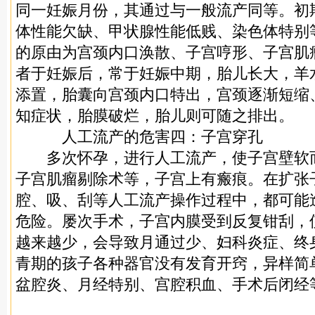
同一妊娠月份，其通过与一般流产同等。初
体性能欠缺、甲状腺性能低贱、染色体特别
的原由为宫颈内口涣散、子宫哼形、子宫肌
者于妊娠后，常于妊娠中期，胎儿长大，羊
添置，胎囊向宫颈内口特出，宫颈逐渐短缩
知症状，胎膜破烂，胎儿则可随之排出。
人工流产的危害四：子宫穿孔
多次怀孕，进行人工流产，使子宫壁软而
子宫肌瘤剔除术等，子宫上有瘢痕。在扩张
腔、吸、刮等人工流产操作过程中，都可能
危险。屡次手术，子宫内膜受到反复钳刮，
越来越少，会导致月通过少、妇科炎症、终
青期的孩子各种器官没有发育开窍，异样简
盆腔炎、月经特别、宫腔积血、手术后闭经