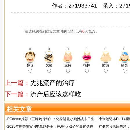
作者：271933741 录入：
271
请选择您看到这篇文章时的心情: 已有
0
人表态：
0
0
0
0
0
0
惊讶
欠揍
支持
很棒
愤怒
搞笑
上一篇：
先兆流产的治疗
下一篇：
流产后应该这样吃
相关文章
·
PGdemo推荐《三脚鸡行动》：化身进化小鸡挑战末日生
·
小米笔记本Pro14重
存射击
帧游戏表现
·
2025年度荣耀WIN电竞跑分王：PG冰火双娇的最优选择
·
存储芯片供应告急，麒