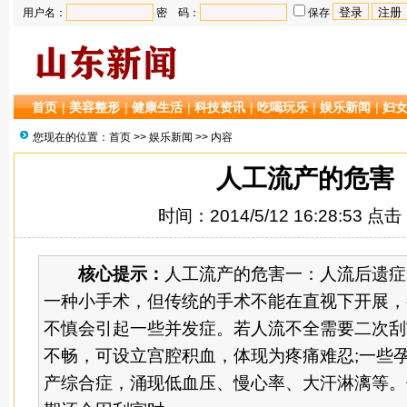
用户名：
密 码：
保存
首页
|
美容整形
|
健康生活
|
科技资讯
|
吃喝玩乐
|
娱乐新闻
|
妇
您现在的位置：
首页
>>
娱乐新闻
>> 内容
人工流产的危害
时间：2014/5/12 16:28:53 点
核心提示：
人工流产的危害一：人流后遗
一种小手术，但传统的手术不能在直视下开展，
不慎会引起一些并发症。若人流不全需要二次刮
不畅，可设立宫腔积血，体现为疼痛难忍;一些
产综合症，涌现低血压、慢心率、大汗淋漓等。