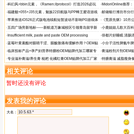
题！
·
科幻风+bbin元素，《Ramen://protocol》打造2026必玩
·
MidoriOnlin
的都市拉面店
章
·
福建舰+055+J35元素，魅族22归航版与PP蜂王蜜语游戏
·
邮储银行潍坊市分行
同台
·
苹果推送iOS26正式版电池续航短暂波动不影响PG游戏体
·
《荒原先驱》10月
验
来袭
·
五四广场旁新地标——新航道万象城校区引领青岛留学新
·
小鹿姐姐儿歌大百科
风向
·
Insufficient milk, paste and paste OEM processing
·
俳都片好睡眠 清肠
·
蓝莓叶黄素酯对眼睛干涩、眼酸胀痛有缓解作用？OEM贴
·
小分子活性脾氨牛脾
牌代工
格
·
临床投标产品+孕产妇营养特膳粉OEM贴牌代加工哪家专
·
膏滋粉剂片剂OEM
业
·
专业滋补膏滋/养生膏 枇杷 化橘红膏OEM贴牌代加工厂家
·
特膳膏滋 减脂瘦身
务商
相关评论
暂时还没有评论
发表我的评论
大名：