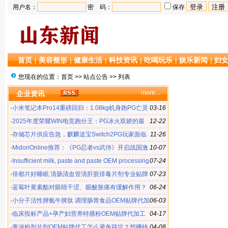
用户名：
密 码：
保存
首页
|
美容整形
|
健康生活
|
科技资讯
|
吃喝玩乐
|
娱乐新闻
|
妇
您现在的位置：
首页
>>
站点公告
>> 列表
more...
企业资讯
·
小米笔记本Pro14重磅回归：1.08kg机身跑PG亡灵
03-16
大盗79帧游戏表现
·
2025年度荣耀WIN电竞跑分王：PG冰火双娇的最
12-22
优选择
·
存储芯片供应告急，麒麟送宝Switch2PG玩家面临
11-26
扩容难题！
·
MidoriOnline推荐：《PG忍者vs武侍》开启战国激
10-07
斗新篇章
·
Insufficient milk, paste and paste OEM processing
07-24
·
俳都片好睡眠 清肠清血管清肝脏排毒片剂专业贴牌
07-23
代加工
·
蓝莓叶黄素酯对眼睛干涩、眼酸胀痛有缓解作用？
06-24
OEM贴牌代工
·
小分子活性脾氨牛脾肽 调理肠胃食品OEM贴牌代加
06-03
工的价格
·
临床投标产品+孕产妇营养特膳粉OEM贴牌代加工
04-17
哪家专业
·
膏滋粉剂片剂OEM贴牌代工怎么避免踩坑？想赚钱
04-08