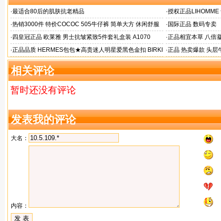
·
最适合80后的肌肤抗老精品
·
授权正品LIHOMM
星黑21111
·
热销3000件 特价COCOC 505牛仔裤 简单大方 休闲舒服
·
国际正品 数码专卖
版型超好
·
四皇冠正品 欧莱雅 男士抗皱紧致5件套礼盒装 A1070
·
正品相宜本草 八倍
·
正品品质 HERMES包包★高贵迷人明星爱黑色金扣 BIRKI
·
正品 热卖爆款 头层
N 35铂金包
相关评论
暂时还没有评论
发表我的评论
大名：
内容：