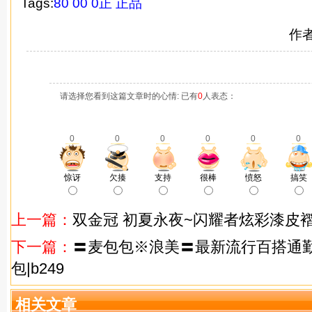
Tags:
80
00
0正
正品
作
请选择您看到这篇文章时的心情: 已有
0
人表态：
0
0
0
0
0
0
惊讶
欠揍
支持
很棒
愤怒
搞笑
上一篇：
双金冠 初夏永夜~闪耀者炫彩漆皮
下一篇：
〓麦包包※浪美〓最新流行百搭通
包|b249
相关文章