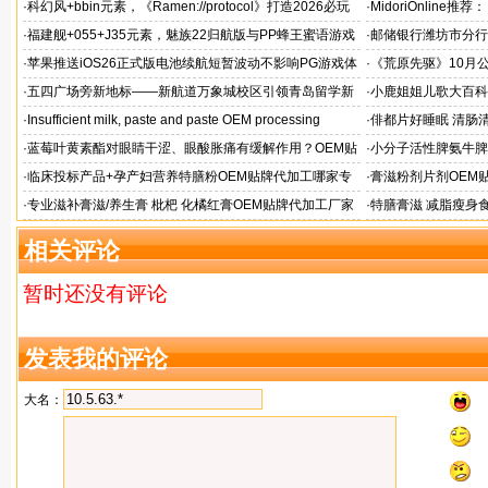
题！
·
科幻风+bbin元素，《Ramen://protocol》打造2026必玩
·
MidoriOnlin
的都市拉面店
章
·
福建舰+055+J35元素，魅族22归航版与PP蜂王蜜语游戏
·
邮储银行潍坊市分行
同台
·
苹果推送iOS26正式版电池续航短暂波动不影响PG游戏体
·
《荒原先驱》10月
验
来袭
·
五四广场旁新地标——新航道万象城校区引领青岛留学新
·
小鹿姐姐儿歌大百科
风向
·
Insufficient milk, paste and paste OEM processing
·
俳都片好睡眠 清肠
·
蓝莓叶黄素酯对眼睛干涩、眼酸胀痛有缓解作用？OEM贴
·
小分子活性脾氨牛脾
牌代工
格
·
临床投标产品+孕产妇营养特膳粉OEM贴牌代加工哪家专
·
膏滋粉剂片剂OEM
业
·
专业滋补膏滋/养生膏 枇杷 化橘红膏OEM贴牌代加工厂家
·
特膳膏滋 减脂瘦身
务商
相关评论
暂时还没有评论
发表我的评论
大名：