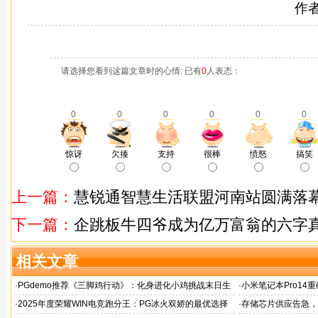
作
请选择您看到这篇文章时的心情: 已有
0
人表态：
0
0
0
0
0
0
惊讶
欠揍
支持
很棒
愤怒
搞笑
上一篇：
慧锐通智慧生活联盟河南站圆满落
下一篇：
企跳板牛四爷成为亿万富翁的六字
相关文章
·
PGdemo推荐《三脚鸡行动》：化身进化小鸡挑战末日生
·
小米笔记本Pro14重
存射击
帧游戏表现
·
2025年度荣耀WIN电竞跑分王：PG冰火双娇的最优选择
·
存储芯片供应告急，麒