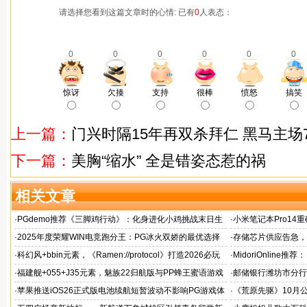
请选择您看到这篇文章时的心情: 已有
0
人表态：
0
0
0
0
0
0
惊讶
欠揍
支持
很棒
愤怒
搞笑
上一篇：
门兴时隔15年再双杀拜仁 黑马主场
下一篇：
美胸“缩水” 全是错姿态惹的祸
相关文章
·
PGdemo推荐《三脚鸡行动》：化身进化小鸡挑战末日生
·
小米笔记本Pro14重
存射击
帧游戏表现
·
2025年度荣耀WIN电竞跑分王：PG冰火双娇的最优选择
·
存储芯片供应告急，麒
题！
·
科幻风+bbin元素，《Ramen://protocol》打造2026必玩
·
MidoriOnlin
的都市拉面店
章
·
福建舰+055+J35元素，魅族22归航版与PP蜂王蜜语游戏
·
邮储银行潍坊市分行
同台
·
苹果推送iOS26正式版电池续航短暂波动不影响PG游戏体
·
《荒原先驱》10月