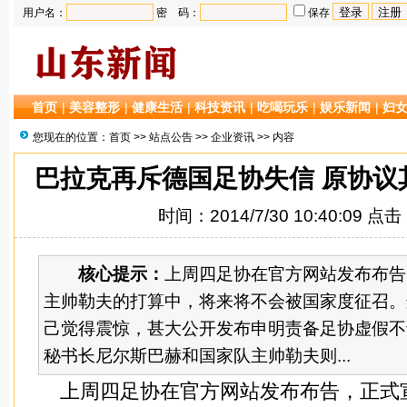
用户名：
密 码：
保存
首页
|
美容整形
|
健康生活
|
科技资讯
|
吃喝玩乐
|
娱乐新闻
|
妇
您现在的位置：
首页
>>
站点公告
>>
企业资讯
>> 内容
巴拉克再斥德国足协失信 原协议
时间：2014/7/30 10:40:09 点
核心提示：
上周四足协在官方网站发布布告
主帅勒夫的打算中，将来将不会被国家度征召。
己觉得震惊，甚大公开发布申明责备足协虚假不
秘书长尼尔斯巴赫和国家队主帅勒夫则...
上周四足协在官方网站发布布告，正式