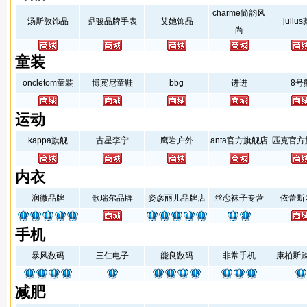
charme简韵风
汤斯敦饰品
鼎骏品牌手表
艾她饰品
juliu
尚
童装
oncletom童装
博宾尼童鞋
bbg
进进
8号
运动
kappa旗舰
古星李宁
鹰岩户外
anta官方旗舰店
匹克官方
内衣
润微品牌
歌瑞尔品牌
姿彦丽儿品牌店
丝恋袜子专营
依蕾斯
手机
暴风数码
三仁电子
能良数码
非常手机
康柏斯
减肥