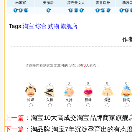
米米家
美丽唐
漂亮美女人
青青瘦身
莉莎
Tags:
淘宝
综合
购物
旗舰店
作
请选择您看到这篇文章时的心情: 已有
0
人表态：
0
0
0
0
0
0
惊讶
欠揍
支持
很棒
愤怒
搞笑
上一篇：
淘宝10大高成交淘宝品牌商家旗舰
下一篇：
淘品牌,淘宝7年沉淀孕育出的有态