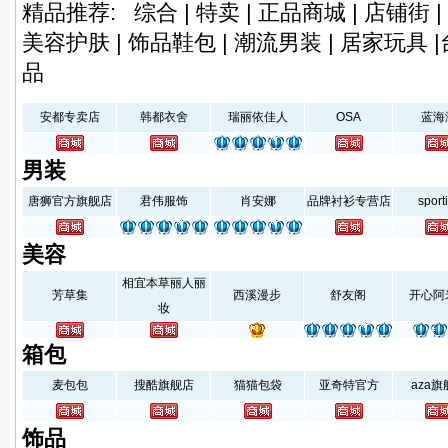
精品推荐:
综合
|
特卖
|
正品商城
|
店铺街
|
美容护肤
|
饰品鞋包
|
潮流男装
|
居家玩具
|
品
安都专卖店
韩都衣舍
瑞丽依佳人
OSA
蓝海
男装
唐狮官方旗舰店
君伟服饰
肖安娜
品牌衬衫专营店
sport
美容
相宜本草丽人丽
芳草集
西溪漫步
舒友阁
开心阿
妆
箱包
麦包包
搜酷旗舰店
猫猫包袋
亚奇特官方
aza
饰品