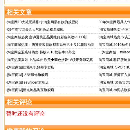
相关文章
·
淘宝网10大减肥药排行 淘宝网最有效的减肥药
·
09年淘宝网最具人
·
09年淘宝网最具人气彩妆品榜单揭晓
·
[淘宝商城热卖]卡宾正
0203004原269
·
淘宝商城热卖 唐狮夏装正品男经典彩色条纹POLO衫
·
[淘宝商城热卖]卡宾
30303005
·
淘宝商城热卖：唐狮夏装新款都市系列男士反印花短袖圆
·
淘宝商城 2010
领T恤
高领毛衣加厚
·
淘宝网金冠店铺热卖 韩版2010秋装牛仔外套
·
［淘宝商城］style
百搭小开衫189/配胸
·
淘宝热卖夏装 上品成衣.欧美◆调色妖娆*V领开身印花真
·
淘宝商城 骆驼服饰
丝连衣裙
·
[淘宝商城]佳能相机好邦专卖店
·
[淘宝商城] SPORT
·
[淘宝商城] 凡诺服饰旗舰店
·
淘宝商城 唐狮官方
·
[淘宝商城] sevnjoen旗舰店
·
[淘宝商城] 爱慕官
·
[淘宝商城]新光饰品淘宝旗舰店
·
淘宝商城 御泥坊旗
相关评论
暂时还没有评论