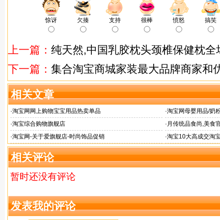
惊讶
欠揍
支持
很棒
愤怒
搞笑
上一篇：
纯天然,中国乳胶枕头颈椎保健枕全
下一篇：
集合淘宝商城家装最大品牌商家和
相关文章
·
淘宝网网上购物宝宝用品热卖单品
·
淘宝网母婴用品/奶
·
淘宝综合购物旗舰店
·
月传统品食尚,美食
·
淘宝网-关于爱旗舰店-时尚饰品促销
·
淘宝10大高成交淘
相关评论
暂时还没有评论
发表我的评论