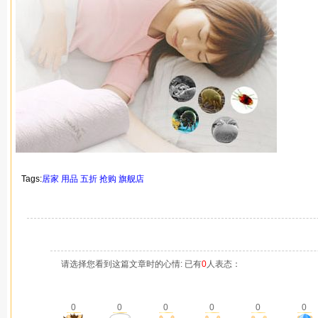
Tags:
居家
用品
五折
抢购
旗舰店
请选择您看到这篇文章时的心情: 已有
0
人表态：
0
0
0
0
0
0