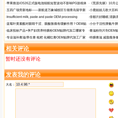
同台
·
苹果推送iOS26正式版电池续航短暂波动不影响PG游戏体
·
《荒原先驱》10月
验
来袭
·
五四广场旁新地标——新航道万象城校区引领青岛留学新
·
小鹿姐姐儿歌大百科
风向
·
Insufficient milk, paste and paste OEM processing
·
俳都片好睡眠 清肠
·
蓝莓叶黄素酯对眼睛干涩、眼酸胀痛有缓解作用？OEM贴
·
小分子活性脾氨牛脾
牌代工
格
·
临床投标产品+孕产妇营养特膳粉OEM贴牌代加工哪家专
·
膏滋粉剂片剂OEM
业
·
专业滋补膏滋/养生膏 枇杷 化橘红膏OEM贴牌代加工厂家
·
特膳膏滋 减脂瘦身
务商
相关评论
暂时还没有评论
发表我的评论
大名：