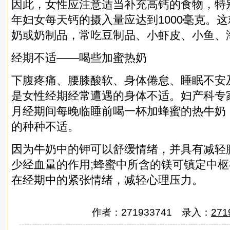
因此，女性应注意适当补充高钙的食物，特
年妇女每天钙的摄入量应达到1000毫克。
奶或奶制品，常吃豆制品、小虾皮、小鱼、
经期不适——喝些加蜜热奶
下腹疼痛、腰膝酸软、身体倦怠、睡眠不安
是女性经期经常遭遇的身体不适。妇产科专
月经期间每晚临睡前喝一杯加蜂蜜的热牛奶
的种种不适。
因为牛奶中的钾可以舒缓情绪，并具有减轻
少经血量的作用;蜂蜜中所含的镁可镇定中
在经期中的紧张情绪，减轻心理压力。
作者：271933741 录入：
271