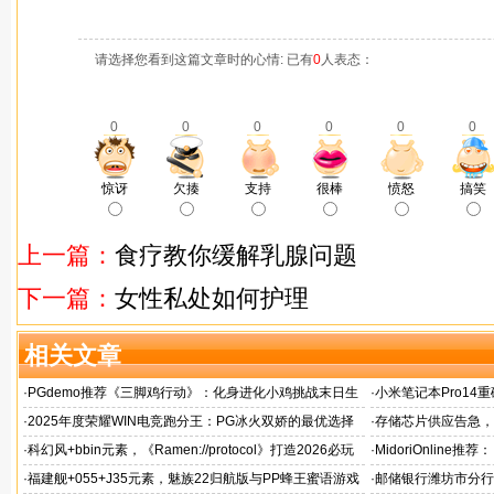
请选择您看到这篇文章时的心情: 已有
0
人表态：
0
0
0
0
0
0
惊讶
欠揍
支持
很棒
愤怒
搞笑
上一篇：
食疗教你缓解乳腺问题
下一篇：
女性私处如何护理
相关文章
·
PGdemo推荐《三脚鸡行动》：化身进化小鸡挑战末日生
·
小米笔记本Pro14重
存射击
帧游戏表现
·
2025年度荣耀WIN电竞跑分王：PG冰火双娇的最优选择
·
存储芯片供应告急，麒
题！
·
科幻风+bbin元素，《Ramen://protocol》打造2026必玩
·
MidoriOnlin
的都市拉面店
章
·
福建舰+055+J35元素，魅族22归航版与PP蜂王蜜语游戏
·
邮储银行潍坊市分行