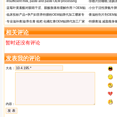
风向
·
Insufficient milk, paste and paste OEM processing
·
俳都片好睡眠 清肠
·
蓝莓叶黄素酯对眼睛干涩、眼酸胀痛有缓解作用？OEM贴
·
小分子活性脾氨牛脾
牌代工
格
·
临床投标产品+孕产妇营养特膳粉OEM贴牌代加工哪家专
·
膏滋粉剂片剂OEM
业
·
专业滋补膏滋/养生膏 枇杷 化橘红膏OEM贴牌代加工厂家
·
特膳膏滋 减脂瘦身
务商
相关评论
暂时还没有评论
发表我的评论
大名：
内容：