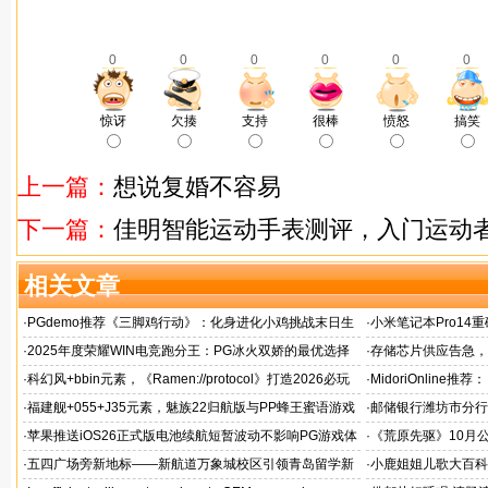
0
0
0
0
0
0
惊讶
欠揍
支持
很棒
愤怒
搞笑
上一篇：
想说复婚不容易
下一篇：
佳明智能运动手表测评，入门运动
相关文章
·
PGdemo推荐《三脚鸡行动》：化身进化小鸡挑战末日生
·
小米笔记本Pro14重
存射击
帧游戏表现
·
2025年度荣耀WIN电竞跑分王：PG冰火双娇的最优选择
·
存储芯片供应告急，麒
题！
·
科幻风+bbin元素，《Ramen://protocol》打造2026必玩
·
MidoriOnlin
的都市拉面店
章
·
福建舰+055+J35元素，魅族22归航版与PP蜂王蜜语游戏
·
邮储银行潍坊市分行
同台
·
苹果推送iOS26正式版电池续航短暂波动不影响PG游戏体
·
《荒原先驱》10月
验
来袭
·
五四广场旁新地标——新航道万象城校区引领青岛留学新
·
小鹿姐姐儿歌大百科