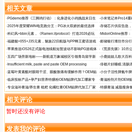
相关文章
·
PGdemo推荐《三脚鸡行动》：化身进化小鸡挑战末日生
·
小米笔记本Pro14重
存射击
帧游戏表现
·
2025年度荣耀WIN电竞跑分王：PG冰火双娇的最优选择
·
存储芯片供应告急，麒
题！
·
科幻风+bbin元素，《Ramen://protocol》打造2026必玩
·
MidoriOnlin
的都市拉面店
章
·
福建舰+055+J35元素，魅族22归航版与PP蜂王蜜语游戏
·
邮储银行潍坊市分行
同台
·
苹果推送iOS26正式版电池续航短暂波动不影响PG游戏体
·
《荒原先驱》10月
验
来袭
·
五四广场旁新地标——新航道万象城校区引领青岛留学新
·
小鹿姐姐儿歌大百科
风向
·
Insufficient milk, paste and paste OEM processing
·
俳都片好睡眠 清肠
·
蓝莓叶黄素酯对眼睛干涩、眼酸胀痛有缓解作用？OEM贴
·
小分子活性脾氨牛脾
牌代工
格
·
临床投标产品+孕产妇营养特膳粉OEM贴牌代加工哪家专
·
膏滋粉剂片剂OEM
业
·
专业滋补膏滋/养生膏 枇杷 化橘红膏OEM贴牌代加工厂家
·
特膳膏滋 减脂瘦身
务商
相关评论
暂时还没有评论
发表我的评论