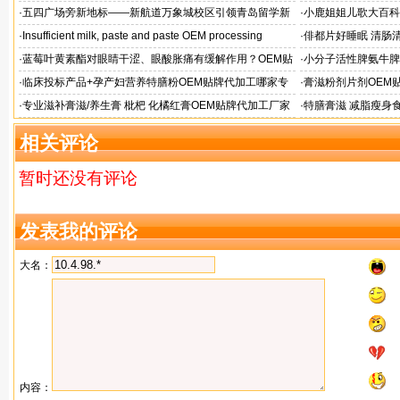
验
来袭
·
五四广场旁新地标——新航道万象城校区引领青岛留学新
·
小鹿姐姐儿歌大百科
风向
·
Insufficient milk, paste and paste OEM processing
·
俳都片好睡眠 清肠
·
蓝莓叶黄素酯对眼睛干涩、眼酸胀痛有缓解作用？OEM贴
·
小分子活性脾氨牛脾
牌代工
格
·
临床投标产品+孕产妇营养特膳粉OEM贴牌代加工哪家专
·
膏滋粉剂片剂OEM
业
·
专业滋补膏滋/养生膏 枇杷 化橘红膏OEM贴牌代加工厂家
·
特膳膏滋 减脂瘦身
务商
相关评论
暂时还没有评论
发表我的评论
大名：
内容：