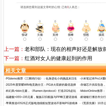
请选择您看到这篇文章时的心情: 已有
0
人表态：
0
0
0
0
0
0
惊讶
欠揍
支持
很棒
愤怒
搞笑
上一篇：
老和部队：现在的相声好还是解放
下一篇：
红酒对女人的健康起到的作用
相关文章
·
PGdemo推荐《三脚鸡行动》：化身进化小鸡挑战末日生
·
小米笔记本Pro14重
存射击
帧游戏表现
·
2025年度荣耀WIN电竞跑分王：PG冰火双娇的最优选择
·
存储芯片供应告急，麒
题！
·
科幻风+bbin元素，《Ramen://protocol》打造2026必玩
·
MidoriOnlin
的都市拉面店
章
·
福建舰+055+J35元素，魅族22归航版与PP蜂王蜜语游戏
·
邮储银行潍坊市分行
同台
·
苹果推送iOS26正式版电池续航短暂波动不影响PG游戏体
·
《荒原先驱》10月