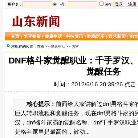
用户名：
密 码：
保存
首页
|
美容整形
|
健康生活
|
科技资讯
|
吃喝玩乐
|
娱乐新闻
|
妇
您现在的位置：
首页
>>
健康生活
>> 内容
DNF格斗家觉醒职业：千手罗汉
觉醒任务
时间：2012/6/16 20:39:26 点
核心提示：
前面给大家讲解过dnf男格斗家
巨人转职流程和觉醒任务，现在dnf男格斗家的
汉，dnf格斗家霸的觉醒名称。dnf千手罗汉职
是格斗家里是最高的，被动...